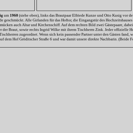
ig
um
1960
(siehe oben), links das Brautpaar Elfriede Kunze und Otto Kusig vor de
ande geschmückt. Alle Girlanden für das Hoftor, die Eingangstür des Hochzeitshaus
chmücken auch Altar und Kirchenschiff. Auf dem rechten Bild zwei Gästepaare, dabei
 der Braut, sowie rechts Ingrid Wilke mit ihrem Tischherrn Zink. Jeder offizielle 
ischherren zugeordnet. Wenn sich kein passender Partner unter den Gästen fand, w
uf dem Hof Gröditscher Straße 6 und war damit unsere direkte Nachbarin. (Beide F