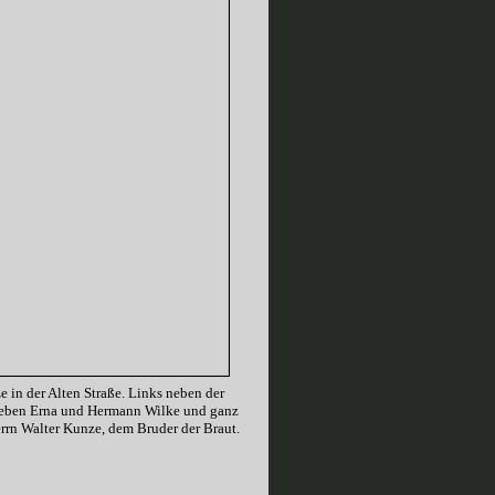
e in der Alten Straße. Links neben der
daneben Erna und Hermann Wilke und ganz
errn Walter Kunze, dem Bruder der Braut.