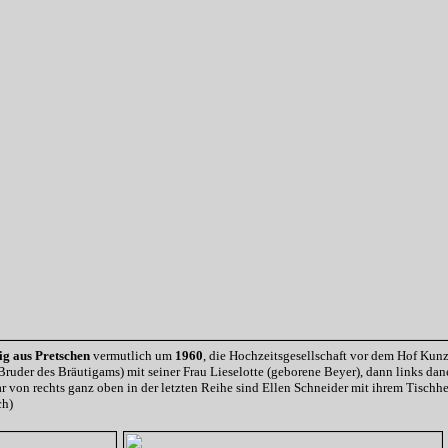
ig aus Pretschen
vermutlich um
1960
, die Hochzeitsgesellschaft vor dem Hof Kunz
(Bruder des Bräutigams) mit seiner Frau Lieselotte (geborene Beyer), dann links 
ar von rechts ganz oben in der letzten Reihe sind Ellen Schneider mit ihrem Tischh
ch)