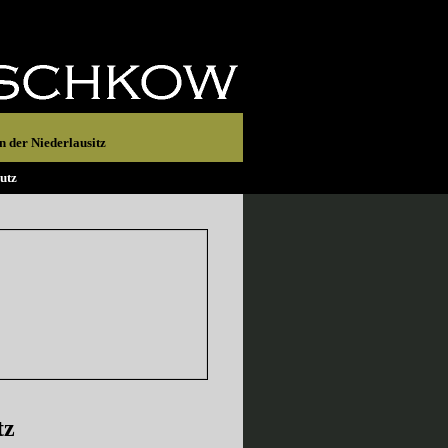
 der Niederlausitz
utz
tz