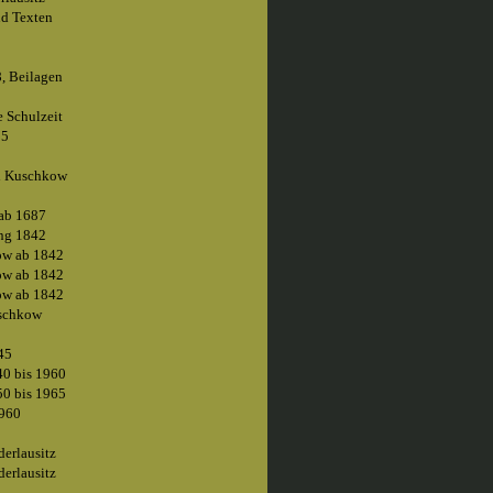
nd Texten
8, Beilagen
 Schulzeit
55
nd Kuschkow
 ab 1687
ng 1842
ow ab 1842
ow ab 1842
ow ab 1842
uschkow
45
0 bis 1960
0 bis 1965
1960
erlausitz
erlausitz