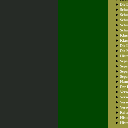
►
Die 
►
Schu
►
Schu
►
Schu
►
Schu
►
Schu
►
Klas
►
Klas
►
Die 
►
Die 
►
Hist
►
Sepa
►
Sepa
►
Sepa
►
Sepa
►
Hand
►
Der 
►
Versc
►
Versc
►
Versc
►
Versc
►
Reit
►
Histo
►
Histo