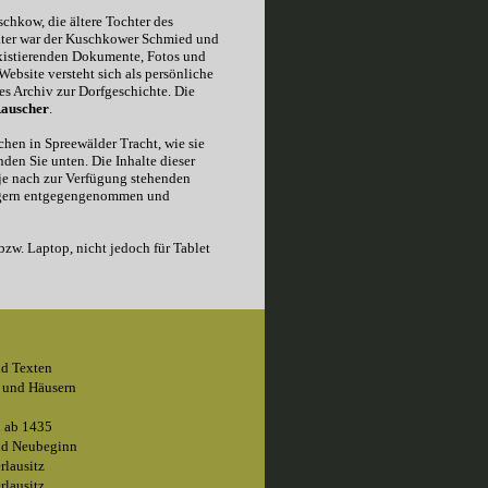
schkow, die ältere Tochter des
vater war der Kuschkower Schmied und
 existierenden Dokumente, Fotos und
ebsite versteht sich als persönliche
es Archiv zur Dorfgeschichte. Die
Rauscher
.
chen in Spreewälder Tracht, wie sie
den Sie unten. Die Inhalte dieser
 je nach zur Verfügung stehenden
 gern entgegengenommen und
zw. Laptop, nicht jedoch für Tablet
nd Texten
 und Häusern
n ab 1435
und Neubeginn
rlausitz
rlausitz