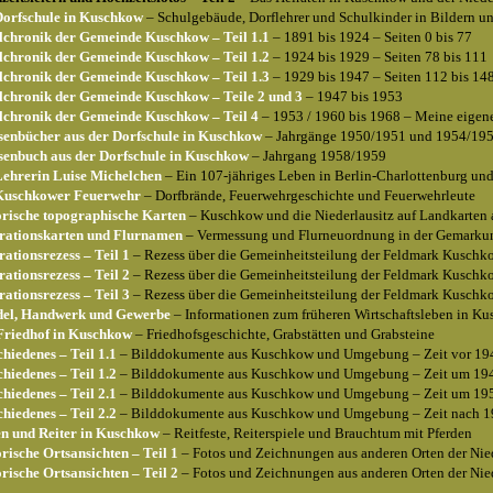
Dorfschule in Kuschkow
‒ Schulgebäude, Dorflehrer und Schulkinder in Bildern u
lchronik der Gemeinde Kuschkow ‒ Teil 1.1
‒ 1891 bis 1924 ‒ Seiten 0 bis 77
lchronik der Gemeinde Kuschkow ‒ Teil 1.2
‒ 1924 bis 1929 ‒ Seiten 78 bis 111
lchronik der Gemeinde Kuschkow ‒ Teil 1.3
‒ 1929 bis 1947 ‒ Seiten 112 bis 14
lchronik der Gemeinde Kuschkow ‒ Teile 2 und 3
‒ 1947 bis 1953
lchronik der Gemeinde Kuschkow ‒ Teil 4
‒ 1953 / 1960 bis 1968 ‒ Meine eigene
senbücher aus der Dorfschule in Kuschkow
‒ Jahrgänge 1950/1951 und 1954/19
senbuch aus der Dorfschule in Kuschkow
‒ Jahrgang 1958/1959
Lehrerin Luise Michelchen
‒ Ein 107-jähriges Leben in Berlin-Charlottenburg u
Kuschkower Feuerwehr
‒ Dorfbrände, Feuerwehrgeschichte und Feuerwehrleute
orische topographische Karten
‒ Kuschkow und die Niederlausitz auf Landkarten
rationskarten und Flurnamen
‒ Vermessung und Flurneuordnung in der Gemarku
rationsrezess ‒ Teil 1
‒ Rezess über die Gemeinheitsteilung der Feldmark Kuschk
rationsrezess ‒ Teil 2
‒ Rezess über die Gemeinheitsteilung der Feldmark Kuschk
rationsrezess ‒ Teil 3
‒ Rezess über die Gemeinheitsteilung der Feldmark Kuschk
el, Handwerk und Gewerbe
‒ Informationen zum früheren Wirtschaftsleben in K
Friedhof in Kuschkow
‒ Friedhofsgeschichte, Grabstätten und Grabsteine
hiedenes ‒ Teil 1.1
‒ Bilddokumente aus Kuschkow und Umgebung ‒ Zeit vor 19
hiedenes ‒ Teil 1.2
‒ Bilddokumente aus Kuschkow und Umgebung ‒ Zeit um 194
hiedenes ‒ Teil 2.1
‒ Bilddokumente aus Kuschkow und Umgebung ‒ Zeit um 195
hiedenes ‒ Teil 2.2
‒ Bilddokumente aus Kuschkow und Umgebung ‒ Zeit nach 
en und Reiter in Kuschkow
‒ Reitfeste, Reiterspiele und Brauchtum mit Pferden
rische Ortsansichten ‒ Teil 1
‒ Fotos und Zeichnungen aus anderen Orten der Nied
rische Ortsansichten ‒ Teil 2
‒ Fotos und Zeichnungen aus anderen Orten der Nied