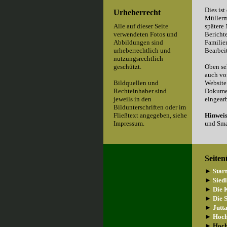
Dies ist
Urheberrecht
Müllerm
Alle auf dieser Seite
spätere 
verwendeten Fotos und
Bericht
Abbildungen sind
Familien
urheberrechtlich und
Bearbei
nutzungsrechtlich
geschützt.
Oben se
auch vo
Bildquellen und
Website
Rechteinhaber sind
Dokumen
jeweils in den
eingearb
Bildunterschriften oder im
Fließtext angegeben, siehe
Hinweis
Impressum.
und Sma
Seiten
►
Star
►
Sied
►
Die 
►
Die 
►
Jutt
►
Hoch
►
Hochz