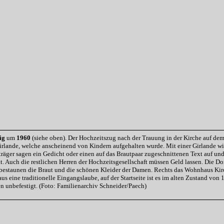
ig
um
1960
(siehe oben). Der Hochzeitszug nach der Trauung in der Kirche auf d
irlande, welche anscheinend von Kindern aufgehalten wurde. Mit einer Girlande w
nträger sagen ein Gedicht oder einen auf das Brautpaar zugeschnittenen Text auf u
. Auch die restlichen Herren der Hochzeitsgesellschaft müssen Geld lassen. Die Dor
estaunen die Braut und die schönen Kleider der Damen. Rechts das Wohnhaus Kir
us eine traditionelle Eingangslaube, auf der Startseite ist es im alten Zustand von
unbefestigt. (Foto: Familienarchiv Schneider/Paech)