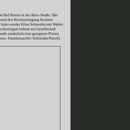
m Hof Kunze in der Alten Straße. Das
es und den Kircheneingang flechten
 links wieder Ellen Schneider mit Walter
Hochzeitsgast bekam zur Gesellschaft
urde zusätzlich eine geeignete Person
otos: Familienarchiv Schneider/Paech)