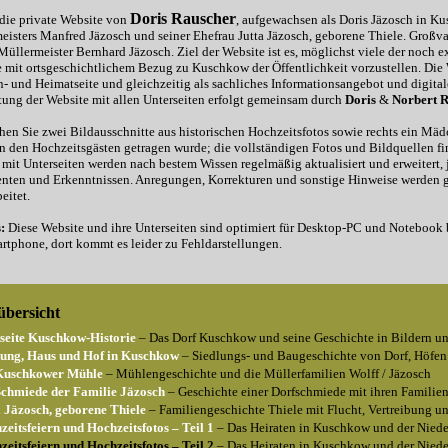
Doris Rauscher
 die private Website von
, aufgewachsen als Doris Jäzosch in Ku
eisters Manfred Jäzosch und seiner Ehefrau Jutta Jäzosch, geborene Thiele. Groß
Müllermeister Bernhard Jäzosch. Ziel der Website ist es, möglichst viele der noch
e mit ortsgeschichtlichem Bezug zu Kuschkow der Öffentlichkeit vorzustellen. Die W
- und Heimatseite und gleichzeitig als sachliches Informationsangebot und digital
tung der Website mit allen Unterseiten erfolgt gemeinsam durch
Doris
&
Norbert 
hen Sie zwei Bildausschnitte aus historischen Hochzeitsfotos sowie rechts ein Mäd
n den Hochzeitsgästen getragen wurde; die vollständigen Fotos und Bildquellen fin
 mit Unterseiten werden nach bestem Wissen regelmäßig aktualisiert und erweitert,
ten und Erkenntnissen. Anregungen, Korrekturen und sonstige Hinweise werden
eitet.
:
Diese Website und ihre Unterseiten sind optimiert für Desktop-PC und Notebook b
rtphone, dort kommt es leider zu Fehldarstellungen.
übersicht
tseite Kuschkow-Historie
‒ Das Dorf Kuschkow und seine Geschichte in Bildern u
lung, Haus und Hof in Kuschkow
‒ Siedlungs- und Baugeschichte von Dorf, Höfen
Kuschkower Mühle
‒ Mühlengeschichte und die Müllerfamilien Wolff / Jäzosch
Schmiede der Familie Jäzosch
‒ Geschichte einer Dorfschmiede mit ihren Familie
a Jäzosch, geborene Thiele
‒ Familiengeschichte Thiele mit Flucht, Vertreibung 
zeitsfeiern und Hochzeitsfotos ‒ Teil 1
‒ Das Heiraten in Kuschkow und der Niede
eitsfeiern und Hochzeitsfotos ‒ Teil 2
‒ Das Heiraten in Kuschkow und der Niede