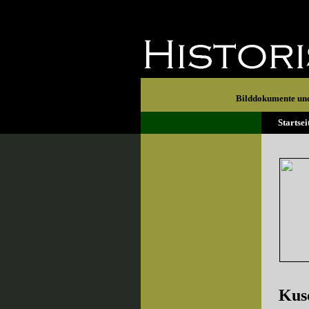
Bilddokumente und
Startse
Kus